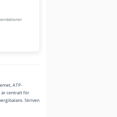
mmendationer
stemet, ATP-
är centralt för
ergibalans. Skriven