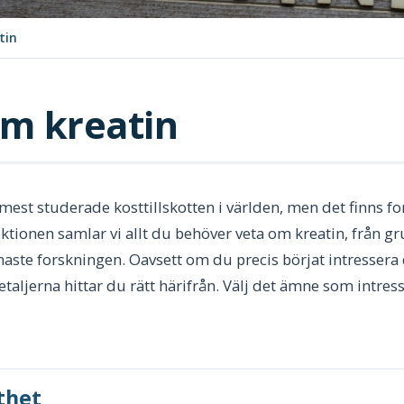
tin
om kreatin
e mest studerade kosttillskotten i världen, men det finns 
sektionen samlar vi allt du behöver veta om kreatin, från gr
naste forskningen. Oavsett om du precis börjat intressera d
detaljerna hittar du rätt härifrån. Välj det ämne som intre
thet