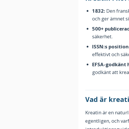
1832:
Den fransk
och ger ämnet s
500+ publicera
säkerhet.
ISSN:s positio
effektivt och säk
EFSA-godkänt 
godkänt att kreat
Vad är kreat
Kreatin är en natur
egentligen, och varf