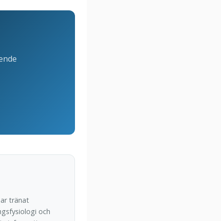
oende
ar tränat
ngsfysiologi och