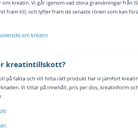
r om kreatin. Vi går igenom vad stora granskningar från I
 fram till, och lyfter fram de senaste rönen som kan förä
söversikt om kreatin
r kreatintillskott?
 på fakta och vill hitta rätt produkt har vi jämfört kreatin
naden. Vi tittar på innehåll, pris per dos, kreatinform oc
r.
ott
dan
.