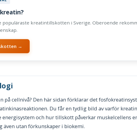
 kreatin?
de populäraste kreatintillskotten i Sverige. Oberoende reko
tenskap.
lskotten →
logi
n på cellnivå? Den här sidan förklarar det fosfokreatinsy
inkinasreaktionen. Du får en tydlig bild av varför kreatin 
energisystem och hur tillskott påverkar muskelcellens en
lig även utan förkunskaper i biokemi.