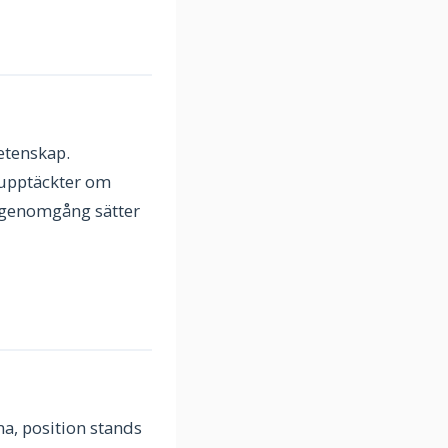
etenskap.
a upptäckter om
a genomgång sätter
a, position stands