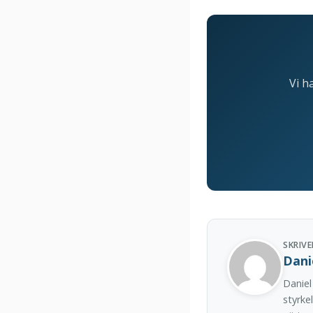
Vi h
SKRIVE
Dani
Daniel
styrke