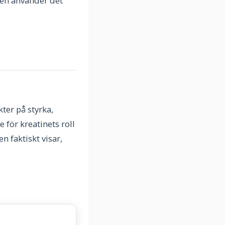
pen använder det
ter på styrka,
 för kreatinets roll
 faktiskt visar,