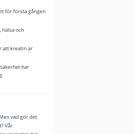
tt för första gången
, hälsa och
 att kreatin är
säkerhet har
g.
. Men vad gör det
t? Vår