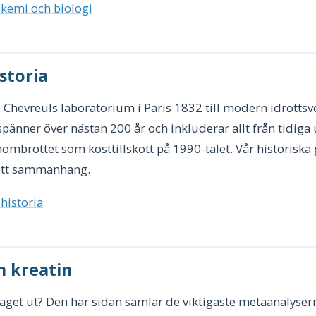
 kemi och biologi
storia
Chevreuls laboratorium i Paris 1832 till modern idrottsv
 spänner över nästan 200 år och inkluderar allt från tidig
ombrottet som kosttillskott på 1990-talet. Vår historisk
sitt sammanhang.
 historia
m kreatin
äget ut? Den här sidan samlar de viktigaste metaanalysern