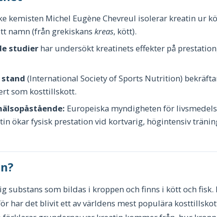
e kemisten Michel Eugène Chevreul isolerar kreatin ur kö
itt namn (från grekiskans
kreas
, kött).
de studier
har undersökt kreatinets effekter på prestation
n stand
(International Society of Sports Nutrition) bekräftar
ert som kosttillskott.
hälsopåstående:
Europeiska myndigheten för livsmedels
in ökar fysisk prestation vid kortvarig, högintensiv tränin
in?
lig substans som bildas i kroppen och finns i kött och fisk
ör har det blivit ett av världens mest populära kosttillskot