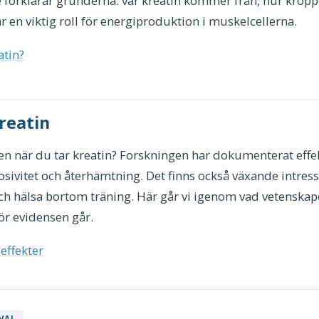
 förklarar grunderna: var kreatin kommer från, hur krop
r en viktig roll för energiproduktion i muskelcellerna.
atin?
reatin
n när du tar kreatin? Forskningen har dokumenterat effek
ivitet och återhämtning. Det finns också växande intresse
ch hälsa bortom träning. Här går vi igenom vad vetenskapen
ör evidensen går.
 effekter
VAL