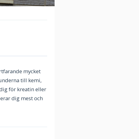
fortfarande mycket
underna till kemi,
ig för kreatin eller
sserar dig mest och