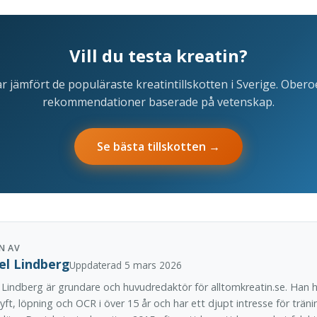
Vill du testa kreatin?
ar jämfört de populäraste kreatintillskotten i Sverige. Ober
rekommendationer baserade på vetenskap.
Se bästa tillskotten →
N AV
el Lindberg
Uppdaterad 5 mars 2026
 Lindberg är grundare och huvudredaktör för alltomkreatin.se. Han h
lyft, löpning och OCR i över 15 år och har ett djupt intresse för träni