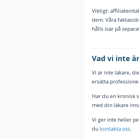
Viktigt: affiliatein
dem. Våra faktasido
hålls isär på separa
Vad vi inte ä
Vi är inte läkare, d
ersätta professione
Har du en kronisk s
med din läkare inna
Vi ger inte heller p
du
kontakta oss
.