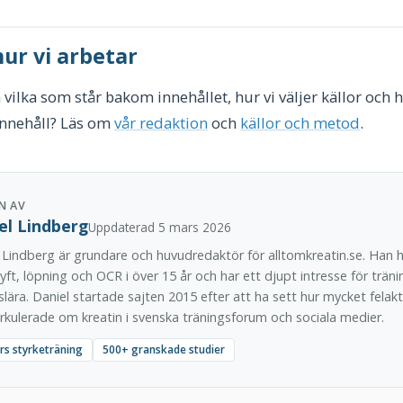
ur vi arbetar
vilka som står bakom innehållet, hur vi väljer källor och hu
innehåll? Läs om
vår redaktion
och
källor och metod
.
N AV
el Lindberg
Uppdaterad 5 mars 2026
 Lindberg är grundare och huvudredaktör för alltomkreatin.se. Han h
lyft, löpning och OCR i över 15 år och har ett djupt intresse för träni
slära. Daniel startade sajten 2015 efter att ha sett hur mycket felak
rkulerade om kreatin i svenska träningsforum och sociala medier.
rs styrketräning
500+ granskade studier