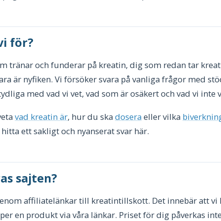
i för?
om tränar och funderar på kreatin, dig som redan tar kreati
ra är nyfiken. Vi försöker svara på vanliga frågor med stöd
ydliga med vad vi vet, vad som är osäkert och vad vi inte v
veta
vad kreatin är
, hur du ska
dosera
eller vilka
biverknin
hitta ett sakligt och nyanserat svar här.
as sajten?
nom affiliatelänkar till kreatintillskott. Det innebär att vi 
er en produkt via våra länkar. Priset för dig påverkas inte