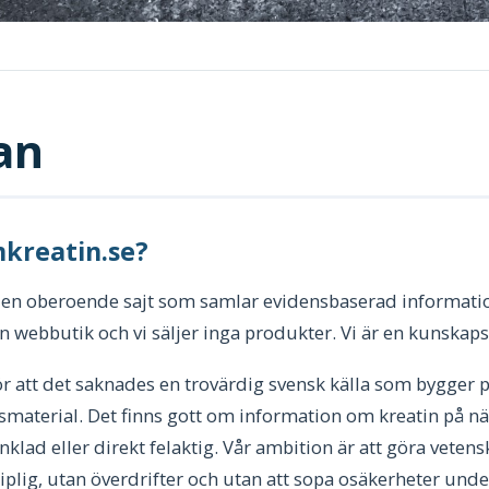
an
mkreatin.se?
r en oberoende sajt som samlar evidensbaserad informati
 en webbutik och vi säljer inga produkter. Vi är en kunskap
för att det saknades en trovärdig svensk källa som bygger 
material. Det finns gott om information om kreatin på nä
nklad eller direkt felaktig. Vår ambition är att göra vete
riplig, utan överdrifter och utan att sopa osäkerheter und