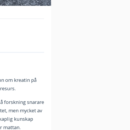
on om kreatin på
sresurs.
på forskning snarare
tet, men mycket av
nskaplig kunskap
er mattan.