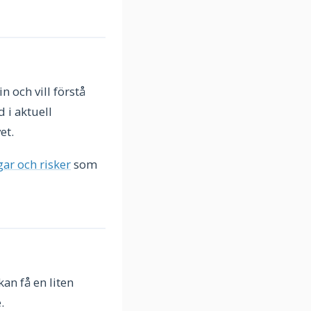
n och vill förstå
 i aktuell
et.
gar och risker
som
kan få en liten
.