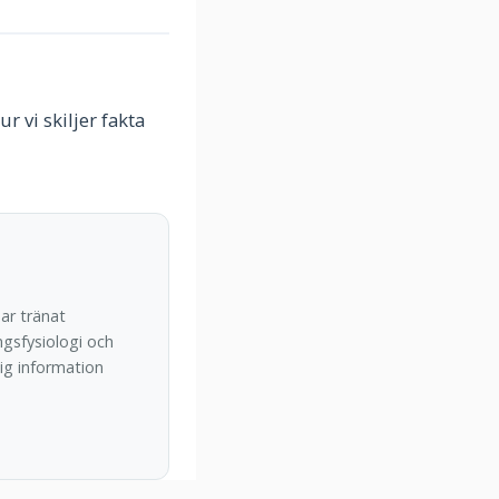
r vi skiljer fakta
ar tränat
ngsfysiologi och
tig information