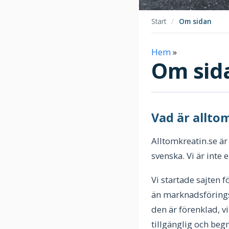
Start
/
Om sidan
Hem
»
Om sid
Vad är allto
Alltomkreatin.se ä
svenska. Vi är inte
Vi startade sajten 
än marknadsförings
den är förenklad, vi
tillgänglig och beg