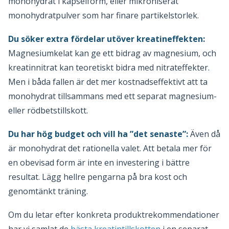
monohydrat i kapselform, eller mikroniserat
monohydratpulver som har finare partikelstorlek.
Du söker extra fördelar utöver kreatineffekten:
Magnesiumkelat kan ge ett bidrag av magnesium, och
kreatinnitrat kan teoretiskt bidra med nitrateffekter.
Men i båda fallen är det mer kostnadseffektivt att ta
monohydrat tillsammans med ett separat magnesium-
eller rödbetstillskott.
Du har hög budget och vill ha ”det senaste”:
Även då
är monohydrat det rationella valet. Att betala mer för
en obevisad form är inte en investering i bättre
resultat. Lägg hellre pengarna på bra kost och
genomtänkt träning.
Om du letar efter konkreta produktrekommendationer
har vi samlat de
bästa kreatintillskotten
i en separat